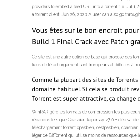
providers to embed a feed URL into a torrent file. Jul 1,
a torrent client. Jun 26, 2020 A user can also go through
Vous êtes sur le bon endroit pou
Build 1 Final Crack avec Patch gra
Ce site est une autre option de base qui propose des torrent
liens de téléchargement sont trompeurs et difficiles à tro
Comme la plupart des sites de Torrents 
domaine habituel. Si cela se produit reve
Torrent est super attractive, ça change 
WinRAR gère les formats de compression les plus courant
répandus tels que Cpasbien kapersky v7 0 + clée valide ra
téléchargement torrent cpasbien, cestpasbien, cpasbien, c 
léger de BitTorrent qui utilise moins de ressources que l