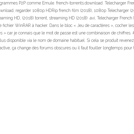
s programmes P2P comme Emule. french-torrents.download. Telecharger Fr
nload, regarder 1080p HDRip french film (2018), 1080p Telecharger (2018
reaming HD, (2018) torrent, streaming HD (2018) .avi, Telecharger French
e fichier WinRAR à hacker. Dans le bloc « Jeu de caractères », cocher les 
res » car je connais que le mot de passe est une combinaison de chiffres.
lus disponible via le nom de domaine habituel. Si cela se produit revenez v
ractive, ça change des forums obscures ou il faut fouiller longtemps pour t