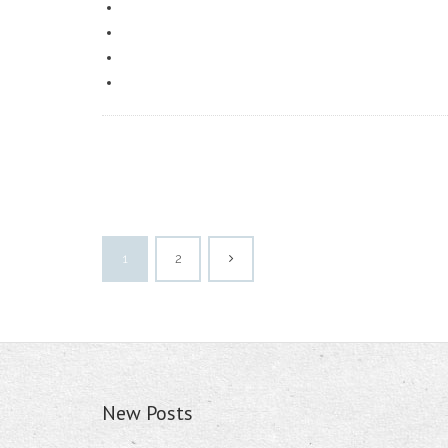
1
2
New Posts