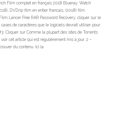
ench Film complet en français 2018 Blueray, Watch
), DVDrip film en entier francais, (2018) film
 Film Lancer Free RAR Password Recovery, cliquer sur le
cases de caractères que le logiciels devrait utiliser pour
 #3. Cliquer sur Comme la plupart des sites de Torrents
oir cet article qui est régulièrement mis à jour. 2 –
rouver du contenu. Ici la