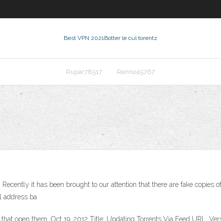
Best VPN 2021
Botter le cul torentz
Rupar78517
Renno45767
ecently it has been brought to our attention that there are fake copies o
rl address ba
that open them. Oct 19, 2012 Title: Updating Torrents Via Feed URL. Vers