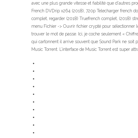
avec une plus grande vitesse et fiabilité que d'autre
French DVDrip x264 (2018), 720p Telecharger french dow
complet, regarder (2018) Truefrench complet, (2018) st
menu Fichier -> Ouvrir fichier crypté pour sélectionner l
trouver le mot de passe. Ici, je coche seulement « Chiff
qui cartonnent il arrive souvent que Sound Park ne soit p
Music Torrent. L’interface de Music Torrent est super att