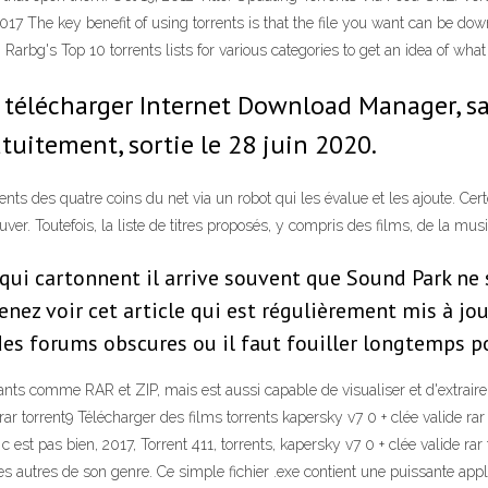
 2017 The key benefit of using torrents is that the file you want can be d
 Rarbg's Top 10 torrents lists for various categories to get an idea of w
r télécharger Internet Download Manager, sa
tuitement, sortie le 28 juin 2020.
s des quatre coins du net via un robot qui les évalue et les ajoute. Certes, l
uver. Toutefois, la liste de titres proposés, y compris des films, de la mus
qui cartonnent il arrive souvent que Sound Park ne 
nez voir cet article qui est régulièrement mis à jour
des forums obscures ou il faut fouiller longtemps po
s comme RAR et ZIP, mais est aussi capable de visualiser et d'extraire 
r torrent9 Télécharger des films torrents kapersky v7 0 + clée valide rar 
est pas bien, 2017, Torrent 411, torrents, kapersky v7 0 + clée valide rar t
es autres de son genre. Ce simple fichier .exe contient une puissante appli