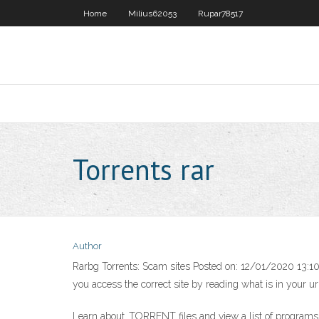
Home
Milius62053
Rupar78517
Torrents rar
Author
Rarbg Torrents: Scam sites Posted on: 12/01/2020 13:10 R
you access the correct site by reading what is in your u
Learn about .TORRENT files and view a list of programs 